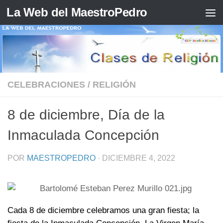
La Web del MaestroPedro
Saltar al contenido
CELEBRACIONES
/
RELIGIÓN
8 de diciembre, Día de la
Inmaculada Concepción
POR
MAESTROPEDRO
·
DICIEMBRE 4, 2022
Cada 8 de diciembre celebramos una gran fiesta; la