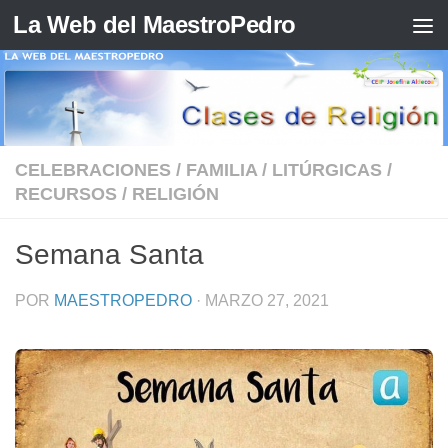
La Web del MaestroPedro
Saltar al contenido
CELEBRACIONES
/
FAMILIA
/
LITÚRGICAS
/
RECURSOS
/
RELIGIÓN
Semana Santa
POR
MAESTROPEDRO
·
MARZO 27, 2021