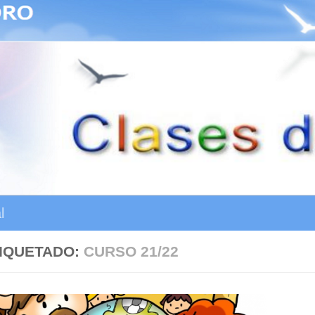
l
IQUETADO:
CURSO 21/22