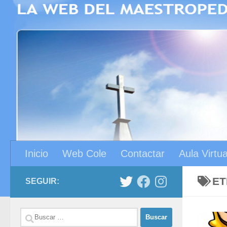
Saltar al contenido
Inicio
Web Cole
Contactar
Aula Virtua
ET
SEGUIR:
Buscar: