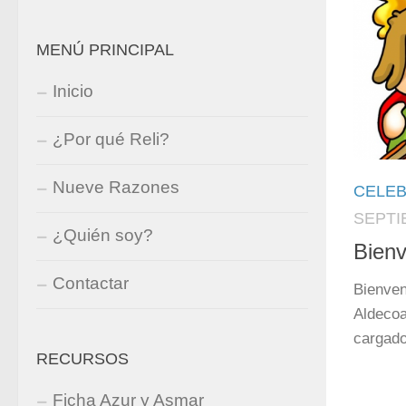
MENÚ PRINCIPAL
Inicio
¿Por qué Reli?
Nueve Razones
CELE
SEPTI
¿Quién soy?
Bienv
Contactar
Bienven
Aldecoa
cargado
RECURSOS
Ficha Azur y Asmar