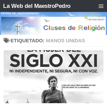
La Web del MaestroPedro
Saltar al contenido
ETIQUETADO:
MANOS UNIDAS