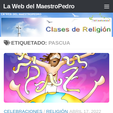
La Web del MaestroPedro
Saltar al contenido
ETIQUETADO:
PASCUA
CELEBRACIONES
/
RELIGIÓN
ABRIL 17, 2022