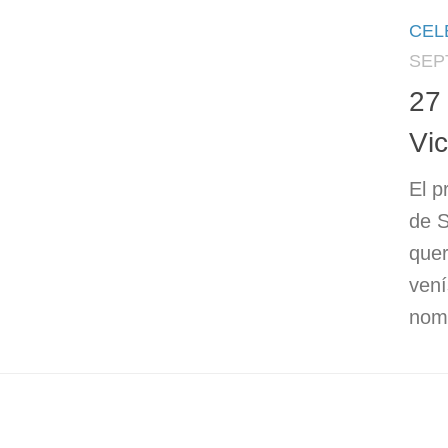
CEL
SEP
27
Vi
El p
de S
quer
vení
nomb