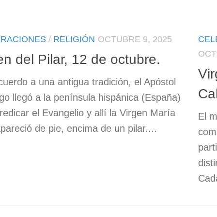
BRACIONES
/
RELIGIÓN
OCTUBRE 9, 2025
CEL
OCT
en del Pilar, 12 de octubre.
Vir
erdo a una antigua tradición, el Apóstol
Cal
go llegó a la península hispánica (España)
redicar el Evangelio y allí la Virgen María
El m
apareció de pie, encima de un pilar....
comp
part
dist
Cada