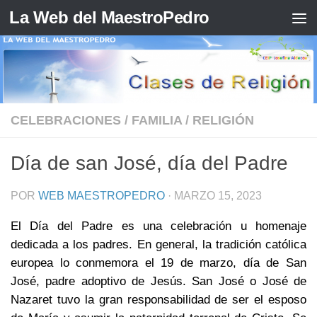
La Web del MaestroPedro
Saltar al contenido
CELEBRACIONES
/
FAMILIA
/
RELIGIÓN
Día de san José, día del Padre
POR
WEB MAESTROPEDRO
·
MARZO 15, 2023
El Día del Padre es una celebración u homenaje
dedicada a los padres. En general, la tradición católica
europea lo conmemora el
19 de marzo
, día de San
José, padre adoptivo de Jesús. San José o José de
Nazaret tuvo la gran responsabilidad de ser el esposo