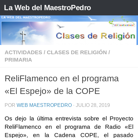
La Web del MaestroPedro
Saltar al contenido
ACTIVIDADES
/
CLASES DE RELIGIÓN
/
PRIMARIA
ReliFlamenco en el programa
«El Espejo» de la COPE
POR
WEB MAESTROPEDRO
·
JULIO 28, 2019
Os dejo la última entrevista sobre el Proyecto
ReliFlamenco en el programa de Radio «El
Espejo», en la Cadena COPE, el pasado