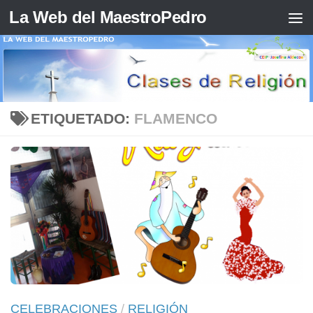
La Web del MaestroPedro
Saltar al contenido
ETIQUETADO:
FLAMENCO
CELEBRACIONES
/
RELIGIÓN