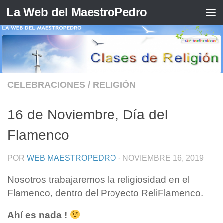
La Web del MaestroPedro
Saltar al contenido
CELEBRACIONES
/
RELIGIÓN
16 de Noviembre, Día del
Flamenco
POR
WEB MAESTROPEDRO
·
NOVIEMBRE 16, 2019
Nosotros trabajaremos la religiosidad en el
Flamenco, dentro del Proyecto ReliFlamenco.
Ahí es nada !