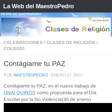
La Web del MaestroPedro
Saltar al contenido
CELEBRACIONES
/
CLASES DE RELIGIÓN
/
COLEGIO
Contágiame tu PAZ
POR
MAESTROPEDRO
·
ENERO 27, 2021
Contágiame tu PAZ, es el nuevo trabajo de
UNAI QUIRÓS
como propuesta para el Día
Escolar por la No Violencia(30 de enero)